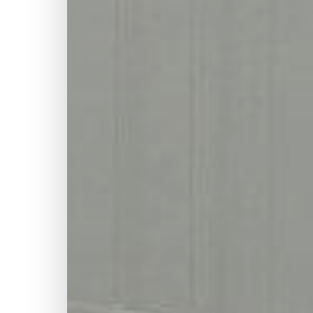
🎨
🏗
📋