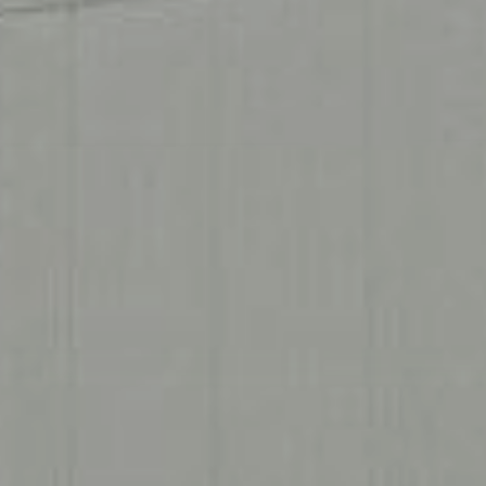
20ft Containers
40ft High Cube