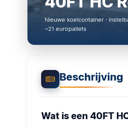
40FT HC R
Nieuwe koelcontainer · instelb
~21 europallets
Beschrijving
Wat is een 40FT HC