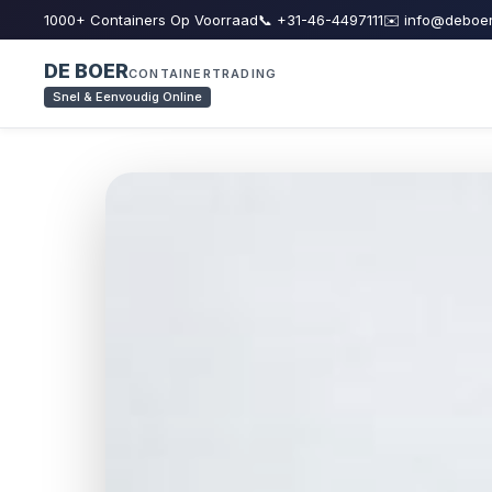
1000+ Containers Op Voorraad
📞 +31-46-4497111
✉️ info@deboer
DE BOER
CONTAINERTRADING
Snel & Eenvoudig Online