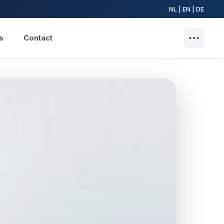
NL | EN | DE
s
Contact