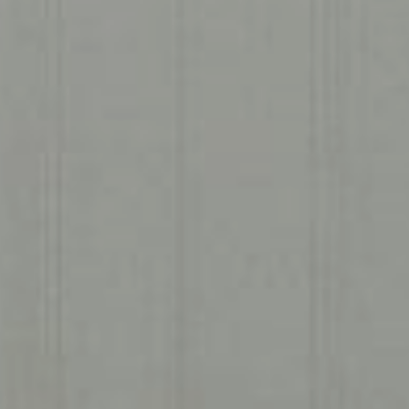
RAL Lakwerk
️
Isolatie Opties
Projecten Galerij