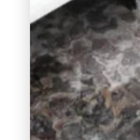
🎨
🏗
📋