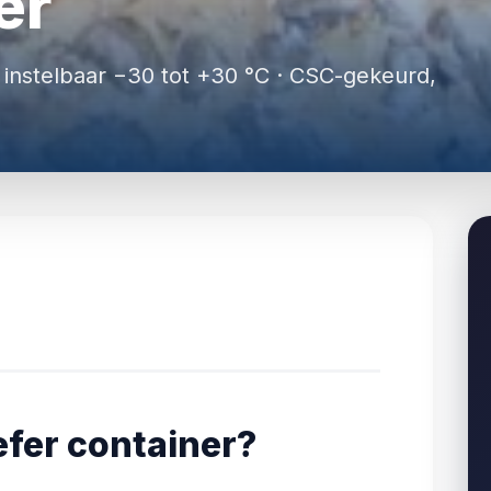
er
 instelbaar −30 tot +30 °C · CSC-gekeurd,
efer container?