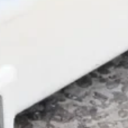
20ft Containers
40ft High Cube