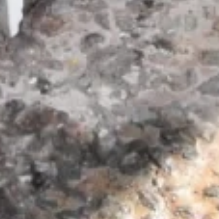
RAL Lakwerk
️
Isolatie Opties
Projecten Galerij