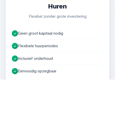
Huren
Flexibel zonder grote investering
Geen groot kapitaal nodig
✓
Flexibele huurperiodes
✓
Inclusief onderhoud
✓
Eenvoudig opzegbaar
✓
VANAF
€2,50