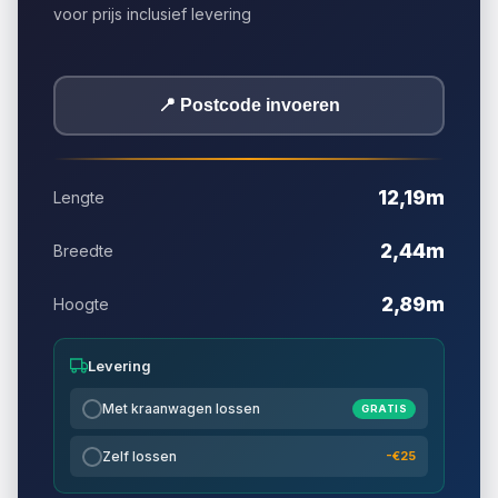
voor prijs inclusief levering
📍 Postcode invoeren
12,19m
Lengte
2,44m
Breedte
2,89m
Hoogte
Levering
Met kraanwagen lossen
GRATIS
Zelf lossen
-€25