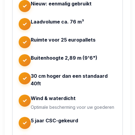
Nieuw: eenmalig gebruikt
Specificatie
Waarde
✓
Buitenmaten (l × b ×
12,19 × 2,44 × 2,89 m
h)
Laadvolume ca. 76 m³
✓
Binnenmaten (l × b ×
ca. 12,03 × 2,35 × 2,70
h)
m
Ruimte voor 25 europallets
✓
Inhoud
ca. 76 m³
Laadcapaciteit
25 europallets
Buitenhoogte 2,89 m (9'6")
✓
Nieuw (eenmalig
Conditie
gebruikt)
30 cm hoger dan een standaard
Certificering
5 jaar CSC-gekeurd
✓
40ft
Wind & waterdicht
✓
Optimale bescherming voor uw goederen
5 jaar CSC-gekeurd
✓