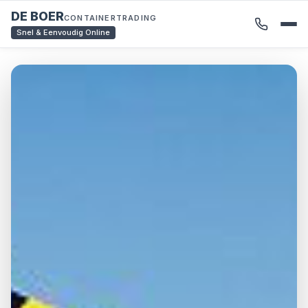
DE BOER
CONTAINERTRADING
Snel & Eenvoudig Online