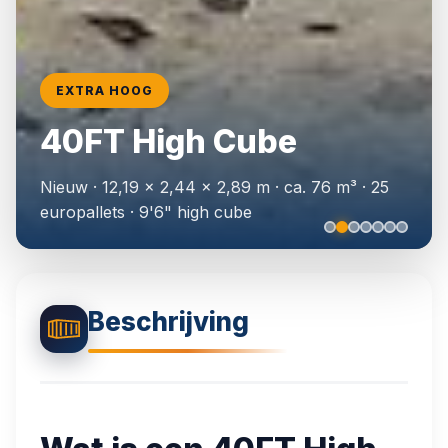
EXTRA HOOG
📦
20ft Containers
40FT High Cube
📦
40ft High Cube
Nieuw · 12,19 × 2,44 × 2,89 m · ca. 76 m³ · 25
🎨
RAL Lakwerk
europallets · 9'6" high cube
🏗️
Isolatie Opties
Beschrijving
📋
Projecten Galerij