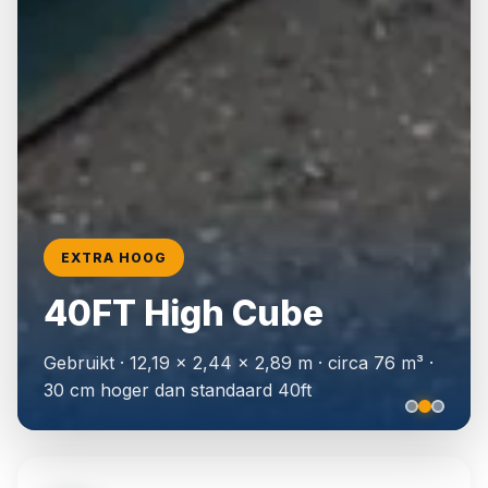
EXTRA HOOG
📦
20ft Containers
40FT High Cube
📦
40ft High Cube
Gebruikt · 12,19 × 2,44 × 2,89 m · circa 76 m³ ·
🎨
RAL Lakwerk
30 cm hoger dan standaard 40ft
🏗️
Isolatie Opties