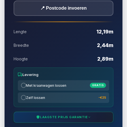
📍 Postcode invoeren
12,19m
Lengte
2,44m
Breedte
2,89m
Hoogte
Levering
Met kraanwagen lossen
GRATIS
Zelf lossen
-€25
LAAGSTE PRIJS GARANTIE