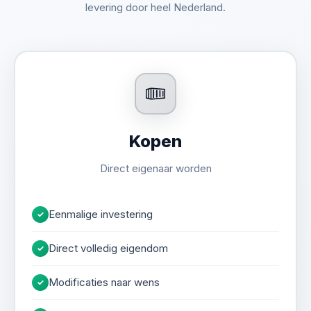
levering door heel Nederland.
kwaliteit
497194-
0
Kopen
Container
in
Direct eigenaar worden
goede
SUSTEREN
staat
Eenmalige investering
✓
Selecteer
Direct volledig eigendom
✓
B-
Modificaties naar wens
kwaliteit
✓