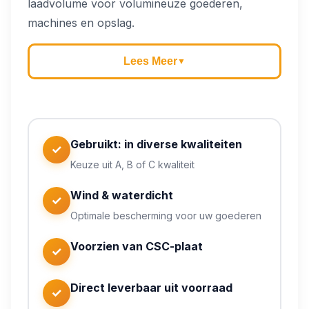
laadvolume voor volumineuze goederen,
machines en opslag.
Lees Meer
▼
Gebruikt: in diverse kwaliteiten
✓
Keuze uit A, B of C kwaliteit
Wind & waterdicht
✓
Buitenmaten:
Optimale bescherming voor uw goederen
Inhoud:
Voorzien van CSC-plaat
✓
Staat:
Direct leverbaar uit voorraad
Constructie:
✓