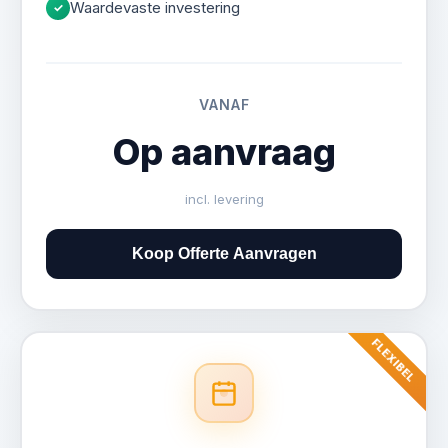
Waardevaste investering
✓
882513-
VANAF
2
Op aanvraag
Container
in
goede
incl. levering
SUSTEREN
staat
Koop Offerte Aanvragen
Selecteer
B-
FLEXIBEL
kwaliteit