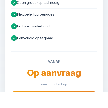
Geen groot kapitaal nodig
✓
Temperatuurbereik:
Flexibele huurperiodes
✓
Staat:
Inclusief onderhoud
✓
Keuring:
Eenvoudig opzegbaar
✓
Koelaggregaat:
Uitrusting:
vloer
VANAF
luchtcirculatie
Op aanvraag
neem contact op
Huur Offerte Aanvragen