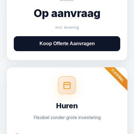
Op aanvraag
incl. levering
Kort (0-3 maanden)
Koop Offerte Aanvragen
Middellang (3-6 maanden)
Lang (6-12 maanden)
FLEXIBEL
Huren
Flexibel zonder grote investering
Buitenmaten: