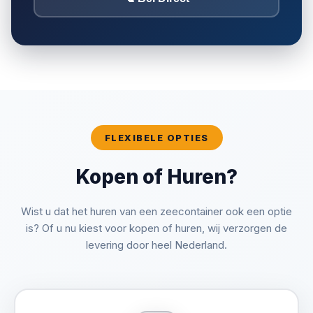
FLEXIBELE OPTIES
Kopen of Huren?
Transport & Logistiek
Wist u dat het huren van een zeecontainer ook een optie
kraanwagen
is? Of u nu kiest voor kopen of huren, wij verzorgen de
Plaatsing
levering door heel Nederland.
Retour
Geregel & Controle