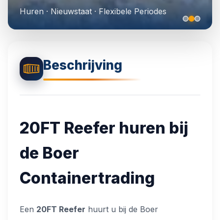
🎨
RAL Lakwerk
Huren · Nieuwstaat · Flexibele Periodes
🏗️
Isolatie Opties
Beschrijving
📋
Projecten Galerij
20FT Reefer huren bij
de Boer
Containertrading
Een
20FT Reefer
huurt u bij de Boer