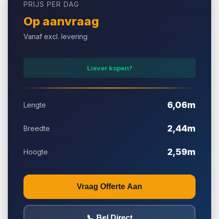
PRIJS PER DAG
Onderhoud inbegrepen
Op aanvraag
Snelle plaatsing
Vanaf excl. levering
Landelijke bezorging
Liever kopen?
6,06m
Lengte
2,44m
Breedte
2,59m
Hoogte
Vraag Offerte Aan
📞 Bel Direct