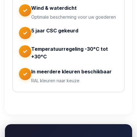
Wind & waterdicht
✓
Optimale bescherming voor uw goederen
5 jaar CSC gekeurd
✓
Temperatuurregeling -30°C tot
✓
+30°C
In meerdere kleuren beschikbaar
✓
RAL kleuren naar keuze
Geen kapitaalinvestering nodig
Flexibele huurperiodes