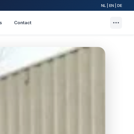
NL | EN | DE
s
Contact