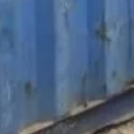
RAL Lakwerk
️
Isolatie Opties
Projecten Galerij