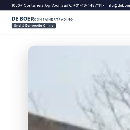
1000+ Containers Op Voorraad
📞 +31-46-4497111
✉️ info@deboer
DE BOER
CONTAINERTRADING
Snel & Eenvoudig Online