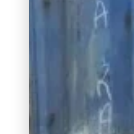
🎨
🏗
📋