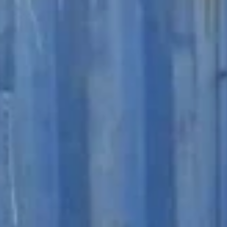
20ft Containers
40ft High Cube