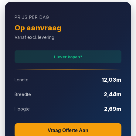
Onderhoud inbegrepen
PRIJS PER DAG
Snelle plaatsing
Op aanvraag
Vanaf excl. levering
Landelijke bezorging
Liever kopen?
12,03m
Lengte
2,44m
Breedte
2,69m
Hoogte
Vraag Offerte Aan