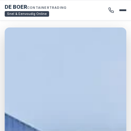
DE BOER
CONTAINERTRADING
Snel & Eenvoudig Online