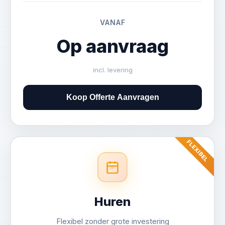
VANAF
Op aanvraag
incl. levering
Kort (0-3 maanden)
Koop Offerte Aanvragen
Middellang (3-6 maanden)
Lang (6-12 maanden)
FLEXIBEL
Huren
Flexibel zonder grote investering