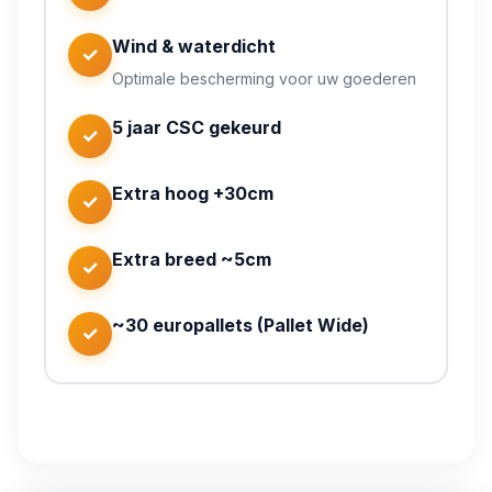
Wind & waterdicht
✓
Optimale bescherming voor uw goederen
5 jaar CSC gekeurd
✓
Extra hoog +30cm
✓
Extra breed ~5cm
✓
~30 europallets (Pallet Wide)
✓
Geen kapitaalinvestering nodig
Flexibele huurperiodes