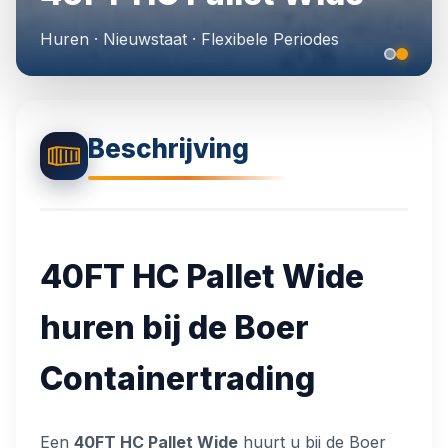
🎨
RAL Lakwerk
Huren · Nieuwstaat · Flexibele Periodes
🏗️
Isolatie Opties
Beschrijving
📋
Projecten Galerij
40FT HC
Pallet Wide
huren bij de Boer
Containertrading
Een
40FT HC Pallet Wide
huurt u bij de Boer