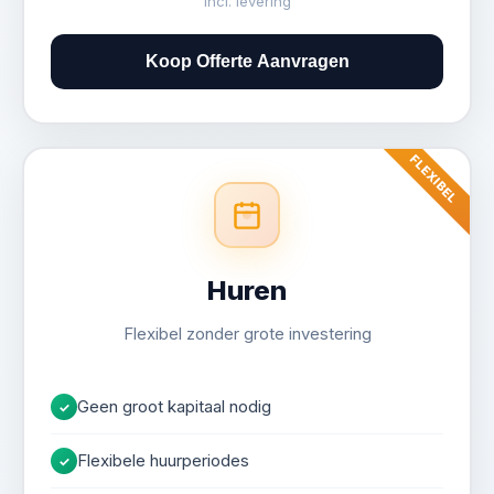
incl. levering
Koop Offerte Aanvragen
Kort (0-3 maanden)
FLEXIBEL
Middellang (3-6 maanden)
Huren
Lang (6-12 maanden)
Flexibel zonder grote investering
Geen groot kapitaal nodig
✓
Flexibele huurperiodes
✓