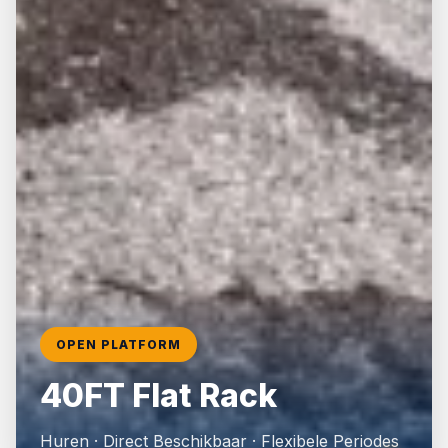
📦
20ft Containers
OPEN PLATFORM
📦
40ft High Cube
40FT Flat Rack
🎨
RAL Lakwerk
Huren · Direct Beschikbaar · Flexibele Periodes