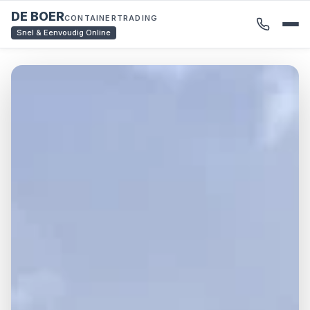
DE BOER
CONTAINERTRADING
Snel & Eenvoudig Online