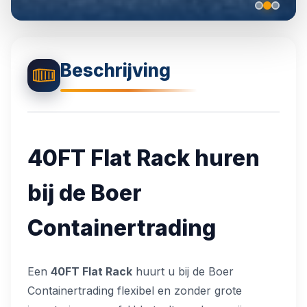
🏗️
Isolatie Opties
Beschrijving
📋
Projecten Galerij
40FT
Flat Rack
huren
bij de Boer
Containertrading
Een
40FT Flat Rack
huurt u bij de Boer
Containertrading flexibel en zonder grote