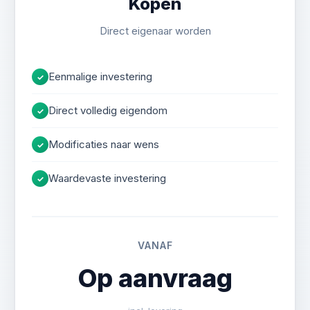
Kopen
Geregel & Controle
Direct eigenaar worden
Advies
Eenmalige investering
✓
Direct volledig eigendom
✓
Modificaties naar wens
✓
Waardevaste investering
✓
VANAF
Op aanvraag