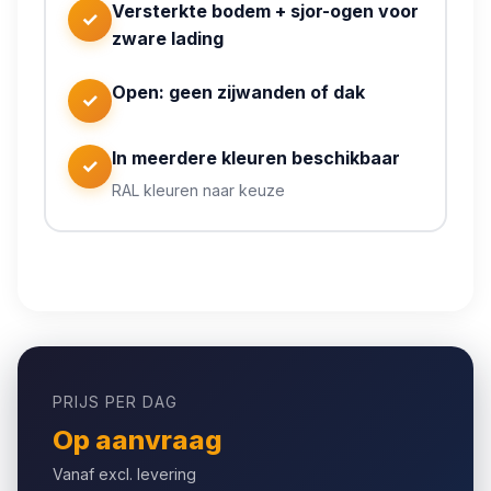
Versterkte bodem + sjor-ogen voor
✓
zware lading
Open: geen zijwanden of dak
✓
In meerdere kleuren beschikbaar
✓
RAL kleuren naar keuze
Geen kapitaalinvestering nodig
PRIJS PER DAG
Op aanvraag
Vanaf excl. levering
Flexibele huurperiodes