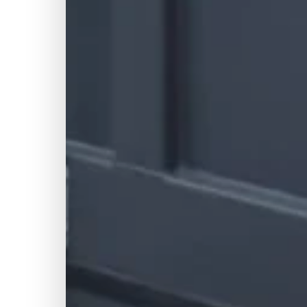
🎨
🏗
📋