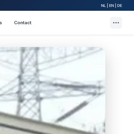
NL | EN | DE
s
Contact