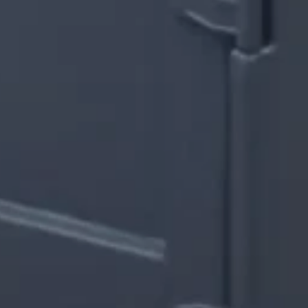
RAL Lakwerk
️
Isolatie Opties
Projecten Galerij