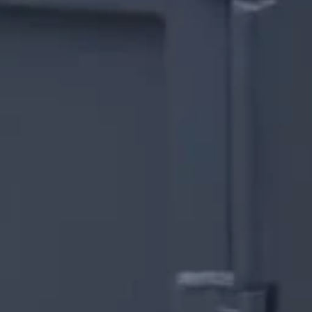
20ft Containers
40ft High Cube