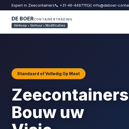
Expert in Zeecontainers
📞 +31-46-4497111
✉️ info@deboer-conta
DE BOER
CONTAINERTRADING
Verkoop • Verhuur • Modificaties
Standaard of Volledig Op Maat
Zeecontainers
Bouw uw