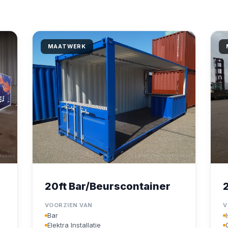
MAATWERK
20ft Bar/Beurscontainer
VOORZIEN VAN
V
Bar
Elektra Installatie