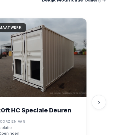
MAATWERK
›
20ft HC Speciale Deuren
OORZIEN VAN
Isolatie
Openingen