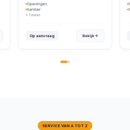
Openingen
Sanitair
+ 1 meer
Op aanvraag
Bekijk
20ft Containers
SERVICE VAN A TOT Z
40ft High Cube