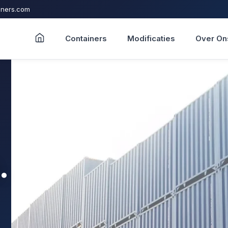
iners.com
Containers
Modificaties
Over On
.