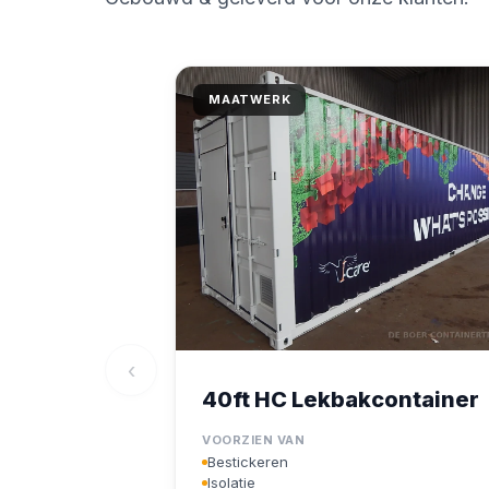
MAATWERK
‹
40ft HC Lekbakcontainer
VOORZIEN VAN
Bestickeren
Isolatie