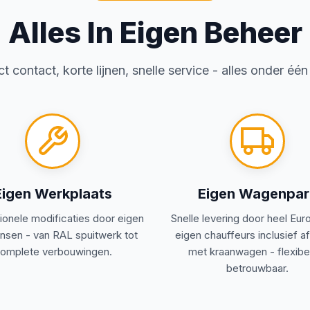
Alles In Eigen Beheer
RAL Lakwerk
ct contact, korte lijnen, snelle service - alles onder één
️
Isolatie Opties
Projecten Galerij
Eigen Werkplaats
Eigen Wagenpar
ionele modificaties door eigen
Snelle levering door heel Eu
sen - van RAL spuitwerk tot
eigen chauffeurs inclusief a
omplete verbouwingen.
met kraanwagen - flexibe
betrouwbaar.